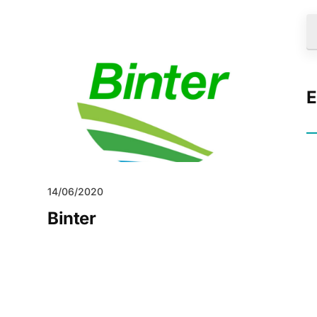
E
14/06/2020
Binter